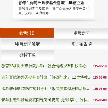
青年百億海外圓夢基金計畫「無礙征途
國
由教育部青年發展署「青年百億海外圓夢基金計
無
畫」支持、台灣適應...
是
最新消息
即時新聞
即時新聞澄清
電子布告欄
資料下載
教育部鼓勵大專校院推動「社會情緒學習與校園心理健康促進計畫」 培育校園「心」韌性
115-08-10
青年百億海外圓夢基金計畫「無礙征途」 12位特教與弱勢青年勇闖西班牙 跨越感官限制見證生命蛻變
115-08-09
國教署補助22縣市積極推動「改善無障礙校園環境計畫」 打造友善、安全、無礙學習空間
115-08-09
青年壯遊點精選夏夜限定避暑提案 漫天蝠影、竹林尋蛙、茶香夜觀 邀青年暮色出發
115-08-08