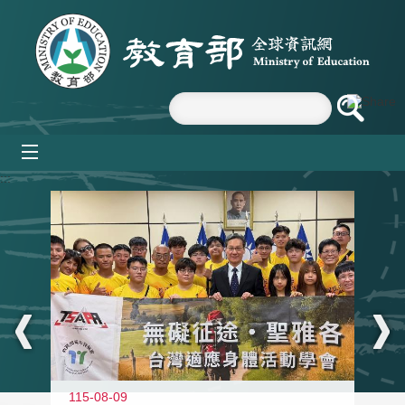
跳到主要內容區塊
mobile_menu
:::
115-08-09
11