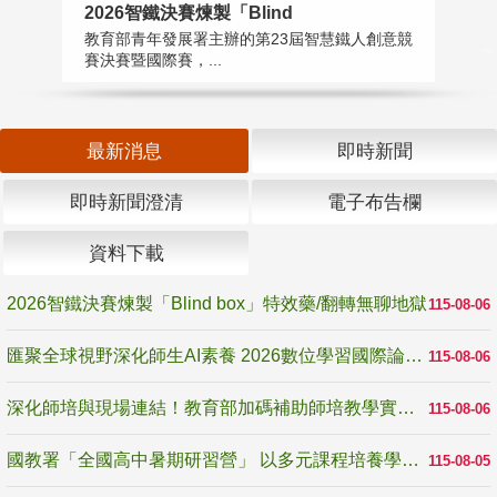
2026智鐵決賽煉製「Blind
匯
教育部青年發展署主辦的第23屆智慧鐵人創意競
教
賽決賽暨國際賽，...
「
最新消息
即時新聞
即時新聞澄清
電子布告欄
資料下載
2026智鐵決賽煉製「Blind box」特效藥/翻轉無聊地獄
115-08-06
匯聚全球視野深化師生AI素養 2026數位學習國際論壇高雄登場
115-08-06
深化師培與現場連結！教育部加碼補助師培教學實踐研究 10月師培國際研討會交流教學實踐經驗
115-08-06
國教署「全國高中暑期研習營」 以多元課程培養學生瞭解誠信專業與倫理價值
115-08-05