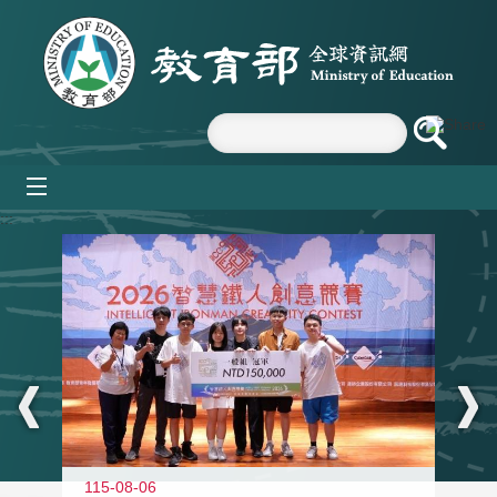
跳到主要內容區塊
mobile_menu
:::
115-08-06
11