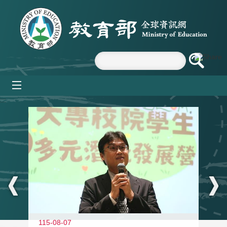
跳到主要內容區塊
mobile_menu
:::
11
115-08-07