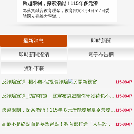
高
跨越限制，探索潛能！115年多元潛
教
為落實融合教育理念，教育部於8月4日至7日委
博
請國立嘉義大學辦...
最新消息
即時新聞
即時新聞澄清
電子布告欄
資料下載
反詐騙宣導_楊小黎-假投資詐騙
115-08-07
反詐騙宣導_防詐有道，霹靂布袋戲陪你守護荷包不受騙
115-08-07
跨越限制，探索潛能！115年多元潛能發展夏令營發掘生命無限可能
115-08-07
高齡不是終點而是夢想起點！教育部打造「人生設計夢工場」 參展第3屆高齡健康產業博覽會
115-08-07