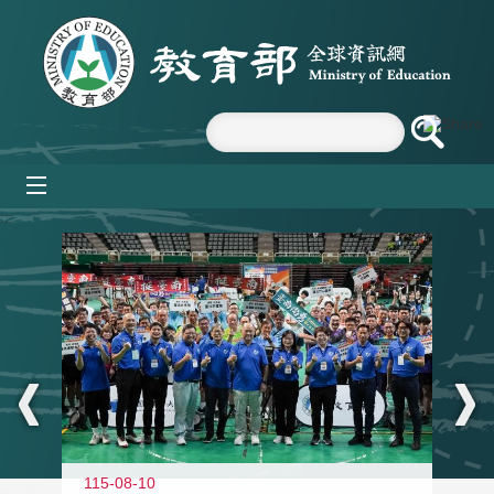
跳到主要內容區塊
mobile_menu
:::
115-08-10
11