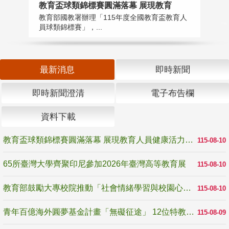
教育盃球類錦標賽圓滿落幕 展現教育
6
教育部國教署辦理「115年度全國教育盃教育人
「
員球類錦標賽」，...
首
最新消息
即時新聞
即時新聞澄清
電子布告欄
資料下載
教育盃球類錦標賽圓滿落幕 展現教育人員健康活力與團隊精神
115-08-10
65所臺灣大學齊聚印尼參加2026年臺灣高等教育展
115-08-10
教育部鼓勵大專校院推動「社會情緒學習與校園心理健康促進計畫」 培育校園「心」韌性
115-08-10
青年百億海外圓夢基金計畫「無礙征途」 12位特教與弱勢青年勇闖西班牙 跨越感官限制見證生命蛻變
115-08-09