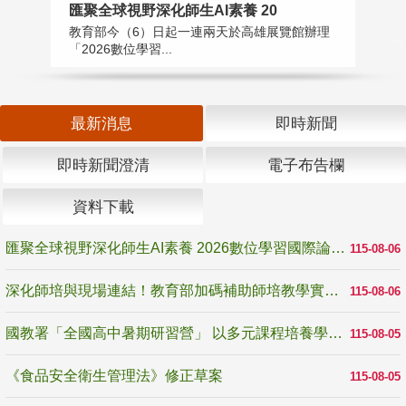
匯聚全球視野深化師生AI素養 20
國
教育部今（6）日起一連兩天於高雄展覽館辦理
教
「2026數位學習...
中
最新消息
即時新聞
即時新聞澄清
電子布告欄
資料下載
匯聚全球視野深化師生AI素養 2026數位學習國際論壇高雄登場
115-08-06
深化師培與現場連結！教育部加碼補助師培教學實踐研究 10月師培國際研討會交流教學實踐經驗
115-08-06
國教署「全國高中暑期研習營」 以多元課程培養學生瞭解誠信專業與倫理價值
115-08-05
《食品安全衛生管理法》修正草案
115-08-05