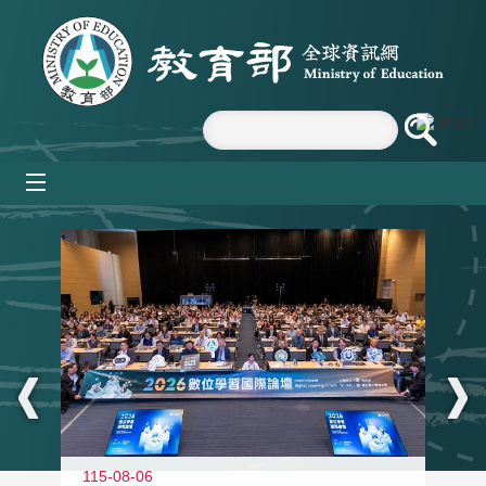
跳到主要內容區塊
mobile_menu
:::
115-08-06
11