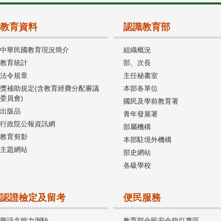
教育資料
認識教育部
中華民國教育現況簡介
組織概況
教育統計
部、次長
法令規章
主任秘書室
獎補助規定(含教育經費分配審議
本部各單位
委員會)
國民及學前教育署
出版品
青年發展署
行政院公報資訊網
部屬機構
教育剪影
本部駐境外機構
主題網站
部史網站
各級學校
認證檢定及留考
便民服務
華語文能力測驗
教育部全民安全指引專區