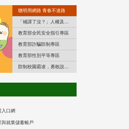
聰明用網路 青春不迷路
「補課了沒？」人權及轉型正義教育專區
教育部全民安全指引專區
教育部詐騙防制專區
教育部性別平等專區
防制校園霸凌，勇敢說出來！
習入口網
育與就業儲蓄帳戶