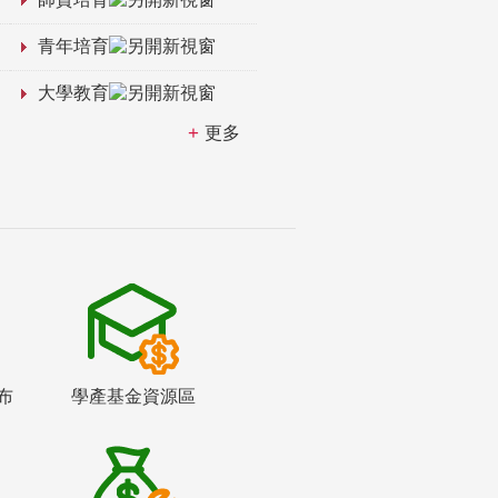
青年培育
大學教育
更多
布
學產基金資源區