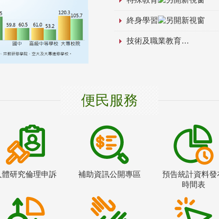
終身學習
技術及職業教育
便民服務
人體研究倫理申訴
補助資訊公開專區
預告統計資料發
時間表