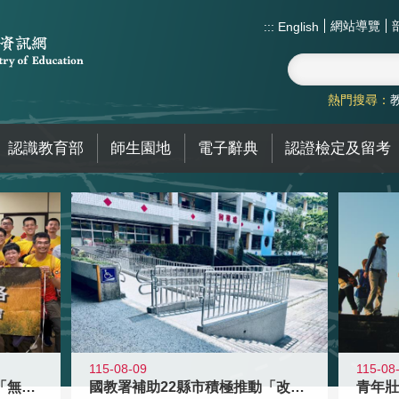
網站導覽
:::
English
熱門搜尋：
認識教育部
師生園地
電子辭典
認證檢定及留考
115-08-09
115-08
青年百億海外圓夢基金計畫「無礙征途
國教署補助22縣市積極推動「改善無