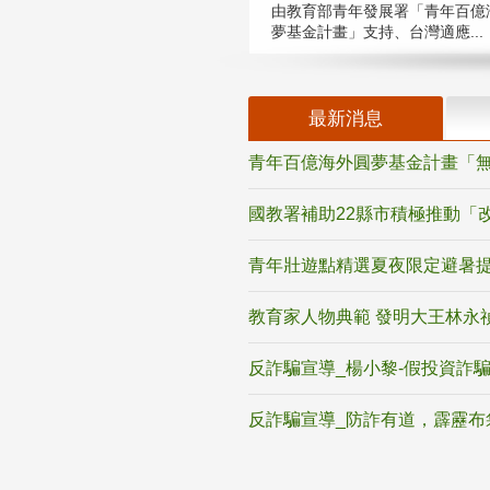
由教育部青年發展署「青年百億
夢基金計畫」支持、台灣適應...
最新消息
青年百億海外圓夢基金計畫「無
國教署補助22縣市積極推動「
青年壯遊點精選夏夜限定避暑提
教育家人物典範 發明大王林永
反詐騙宣導_楊小黎-假投資詐
反詐騙宣導_防詐有道，霹靂布