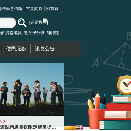
部長民意信箱
常見問答
回首頁
進階搜尋
教師資格考試
教育學分班
師鐸獎
便民服務
訊息公告
-08
青年壯遊點精選夏夜限定避暑提案 漫