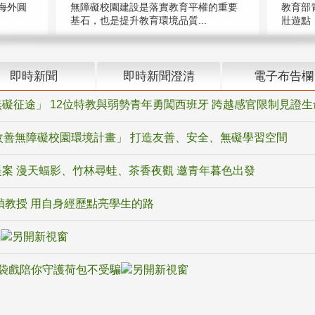
海外圓
無障礙校園建設是落實教育平權的重要
教育部
基石，也是提升教育環境品質...
壯遊點，
即時新聞
即時新聞澄清
電子布告欄
礙征途」 12位特教與弱勢青年勇闖西班牙 跨越感官限制見證生
改善無障礙校園環境計畫」 打造友善、安全、無礙學習空間
案 漫天蝠影、竹林尋蛙、茶香夜觀 邀青年暮色出發
禎教授 用自身經歷點亮學生的路
騙
袋戲陪你守護荷包不受騙