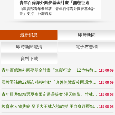
青年百億海外圓夢基金計畫「無礙征途
國
由教育部青年發展署「青年百億海外圓夢基金計
無
畫」支持、台灣適應...
是
最新消息
即時新聞
即時新聞澄清
電子布告欄
資料下載
青年百億海外圓夢基金計畫「無礙征途」 12位特教與弱勢青年勇闖西班牙 跨越感官限制見證生命蛻變
115-08-09
國教署補助22縣市積極推動「改善無障礙校園環境計畫」 打造友善、安全、無礙學習空間
115-08-09
青年壯遊點精選夏夜限定避暑提案 漫天蝠影、竹林尋蛙、茶香夜觀 邀青年暮色出發
115-08-08
教育家人物典範 發明大王林永禎教授 用自身經歷點亮學生的路
115-08-08