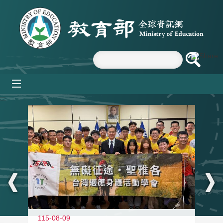
跳到主要內容區塊
mobile_menu
:::
115-08-09
11