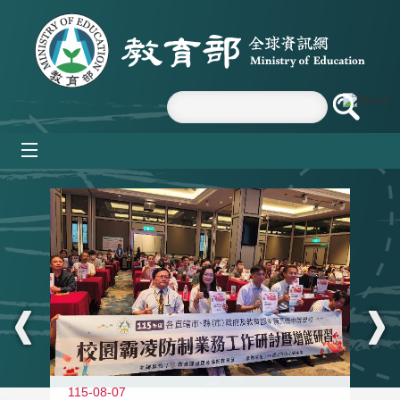
跳到主要內容區塊
mobile_menu
:::
115-08-07
11