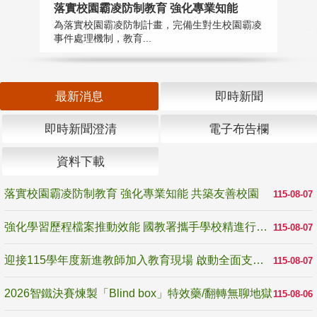
落實校園霸凌防制教育 強化專業知能
迎
為落實校園霸凌防制計畫，完備生對生校園霸凌
1
事件處理機制，教育...
數
最新消息
即時新聞
即時新聞澄清
電子布告欄
資料下載
落實校園霸凌防制教育 強化專業知能 共築友善校園
115-08-07
強化學習歷程檔案推動效能 國教署攜手學校精進行政與教學支持
115-08-07
迎接115學年度新進教師加入教育現場 啟動全面支持陪伴
115-08-07
2026智鐵決賽煉製「Blind box」特效藥/翻轉無聊地獄
115-08-06