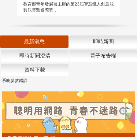
匯
教育部青年發展署主辦的第23屆智慧鐵人創意競
賽決賽暨國際賽，...
教
「
最新消息
即時新聞
即時新聞澄清
電子布告欄
資料下載
系統參數錯誤