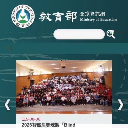
跳到主要內容區塊
mobile_menu
:::
115-08-06
2026智鐵決賽煉製「Blind
11