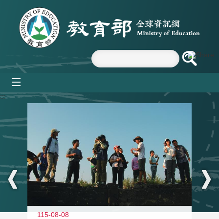
跳到主要內容區塊
mobile_menu
:::
11
115-08-08