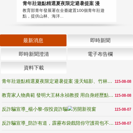
教
青年壯遊點精選夏夜限定避暑提案 漫
在
教育部青年發展署在全臺建置100個青年壯遊
譽
點，提供山林、海洋...
最新消息
即時新聞
即時新聞澄清
電子布告欄
資料下載
青年壯遊點精選夏夜限定避暑提案 漫天蝠影、竹林尋蛙、茶香夜觀 邀青年暮色出發
115-08-08
教育家人物典範 發明大王林永禎教授 用自身經歷點亮學生的路
115-08-08
反詐騙宣導_楊小黎-假投資詐騙
115-08-07
反詐騙宣導_防詐有道，霹靂布袋戲陪你守護荷包不受騙
115-08-07