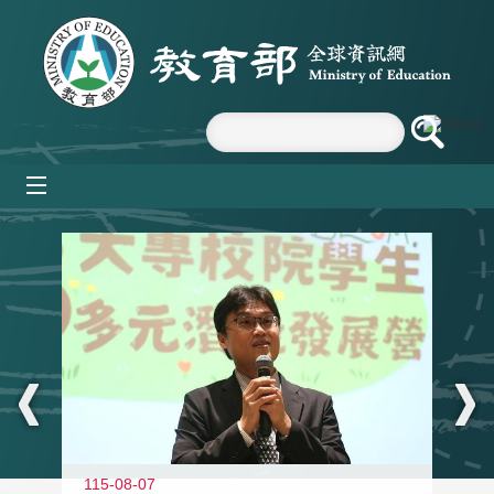
跳到主要內容區塊
mobile_menu
:::
11
115-08-07