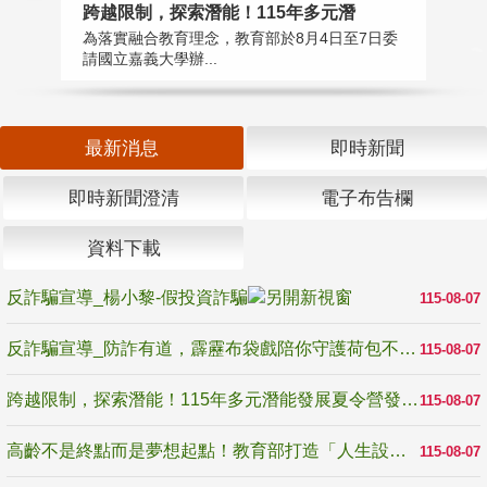
高
跨越限制，探索潛能！115年多元潛
教
為落實融合教育理念，教育部於8月4日至7日委
博
請國立嘉義大學辦...
最新消息
即時新聞
即時新聞澄清
電子布告欄
資料下載
反詐騙宣導_楊小黎-假投資詐騙
115-08-07
反詐騙宣導_防詐有道，霹靂布袋戲陪你守護荷包不受騙
115-08-07
跨越限制，探索潛能！115年多元潛能發展夏令營發掘生命無限可能
115-08-07
高齡不是終點而是夢想起點！教育部打造「人生設計夢工場」 參展第3屆高齡健康產業博覽會
115-08-07