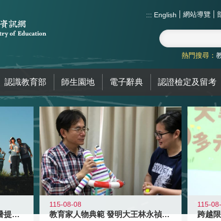
網站導覽
:::
English
熱門搜尋：
認識教育部
師生園地
電子辭典
認證檢定及留考
115-08-08
115-08
教育家人物典範 發明大王林永禎教授
青年壯遊點精選夏夜限定避暑提案 漫