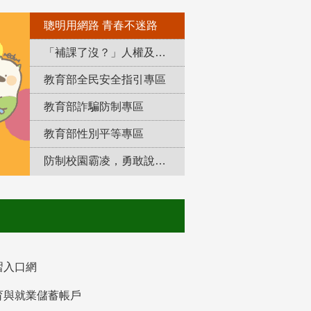
聰明用網路 青春不迷路
「補課了沒？」人權及轉型正義教育專區
教育部全民安全指引專區
教育部詐騙防制專區
教育部性別平等專區
防制校園霸凌，勇敢說出來！
習入口網
育與就業儲蓄帳戶