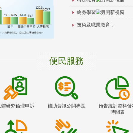
終身學習
技術及職業教育
便民服務
人體研究倫理申訴
補助資訊公開專區
預告統計資料發
時間表