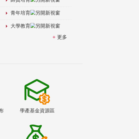
青年培育
大學教育
更多
布
學產基金資源區