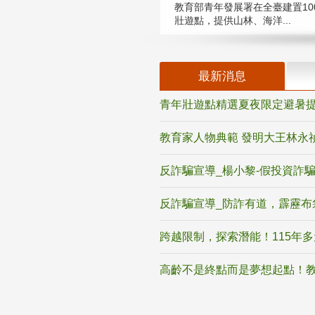
教育部青年發展署在全臺建置10
壯遊點，提供山林、海洋...
最新消息
青年壯遊點精選夏夜限定避暑提
教育家人物典範 發明大王林永
反詐騙宣導_楊小黎-假投資詐
反詐騙宣導_防詐有道，霹靂布
跨越限制，探索潛能！115年
高齡不是終點而是夢想起點！教