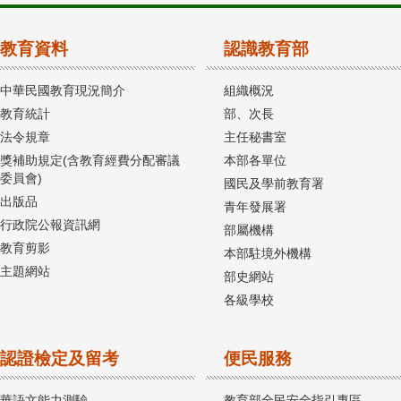
教育資料
認識教育部
中華民國教育現況簡介
組織概況
教育統計
部、次長
法令規章
主任秘書室
獎補助規定(含教育經費分配審議
本部各單位
委員會)
國民及學前教育署
出版品
青年發展署
行政院公報資訊網
部屬機構
教育剪影
本部駐境外機構
主題網站
部史網站
各級學校
認證檢定及留考
便民服務
華語文能力測驗
教育部全民安全指引專區