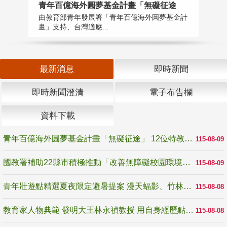
青年百億海外圓夢基金計畫「無礙征途
國
由教育部青年發展署「青年百億海外圓夢基金計
無
畫」支持、台灣適應...
是
最新消息
即時新聞
即時新聞澄清
電子布告欄
資料下載
青年百億海外圓夢基金計畫「無礙征途」 12位特教與弱勢青年勇闖西班牙 跨越感官限制見證生命蛻變
115-08-09
國教署補助22縣市積極推動「改善無障礙校園環境計畫」 打造友善、安全、無礙學習空間
115-08-09
青年壯遊點精選夏夜限定避暑提案 漫天蝠影、竹林尋蛙、茶香夜觀 邀青年暮色出發
115-08-08
教育家人物典範 發明大王林永禎教授 用自身經歷點亮學生的路
115-08-08