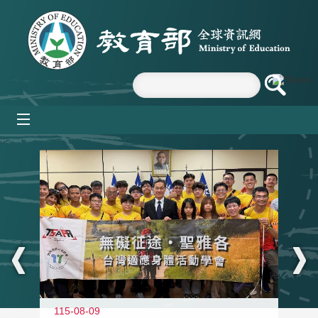
跳到主要內容區塊
mobile_menu
:::
115-08-09
11