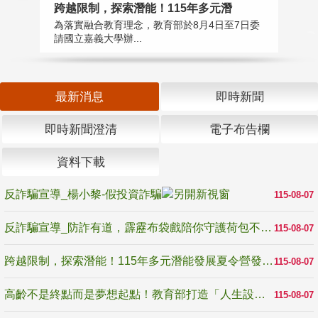
高
跨越限制，探索潛能！115年多元潛
教
為落實融合教育理念，教育部於8月4日至7日委
博
請國立嘉義大學辦...
最新消息
即時新聞
即時新聞澄清
電子布告欄
資料下載
反詐騙宣導_楊小黎-假投資詐騙
115-08-07
反詐騙宣導_防詐有道，霹靂布袋戲陪你守護荷包不受騙
115-08-07
跨越限制，探索潛能！115年多元潛能發展夏令營發掘生命無限可能
115-08-07
高齡不是終點而是夢想起點！教育部打造「人生設計夢工場」 參展第3屆高齡健康產業博覽會
115-08-07