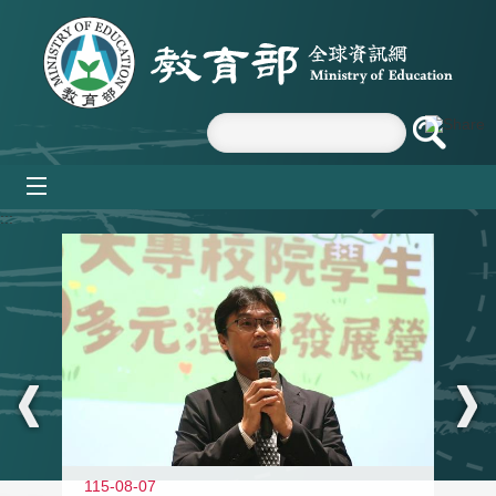
跳到主要內容區塊
mobile_menu
:::
11
115-08-07