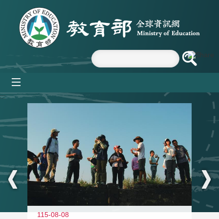
跳到主要內容區塊
mobile_menu
:::
11
115-08-08