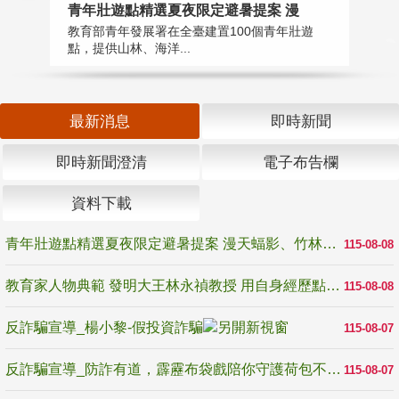
教
青年壯遊點精選夏夜限定避暑提案 漫
在
教育部青年發展署在全臺建置100個青年壯遊
譽
點，提供山林、海洋...
最新消息
即時新聞
即時新聞澄清
電子布告欄
資料下載
青年壯遊點精選夏夜限定避暑提案 漫天蝠影、竹林尋蛙、茶香夜觀 邀青年暮色出發
115-08-08
教育家人物典範 發明大王林永禎教授 用自身經歷點亮學生的路
115-08-08
反詐騙宣導_楊小黎-假投資詐騙
115-08-07
反詐騙宣導_防詐有道，霹靂布袋戲陪你守護荷包不受騙
115-08-07