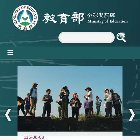
跳到主要內容區塊
mobile_menu
:::
11
115-08-08