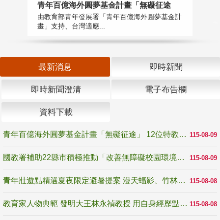
青年百億海外圓夢基金計畫「無礙征途
國
由教育部青年發展署「青年百億海外圓夢基金計
無
畫」支持、台灣適應...
是
最新消息
即時新聞
即時新聞澄清
電子布告欄
資料下載
青年百億海外圓夢基金計畫「無礙征途」 12位特教與弱勢青年勇闖西班牙 跨越感官限制見證生命蛻變
115-08-09
國教署補助22縣市積極推動「改善無障礙校園環境計畫」 打造友善、安全、無礙學習空間
115-08-09
青年壯遊點精選夏夜限定避暑提案 漫天蝠影、竹林尋蛙、茶香夜觀 邀青年暮色出發
115-08-08
教育家人物典範 發明大王林永禎教授 用自身經歷點亮學生的路
115-08-08