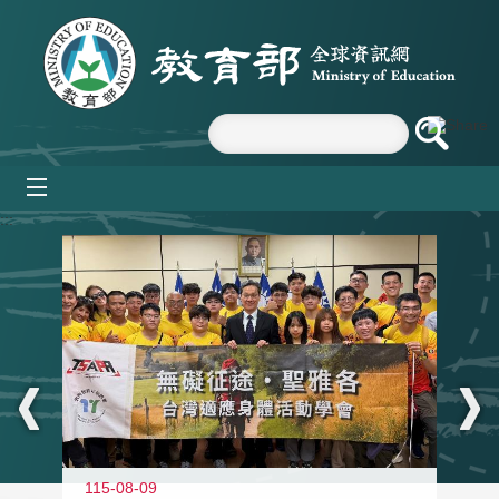
跳到主要內容區塊
mobile_menu
:::
115-08-09
11