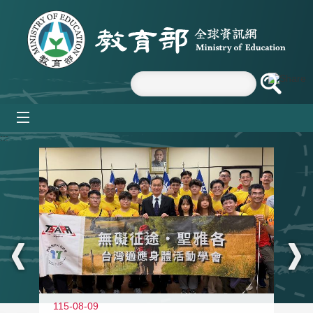
跳到主要內容區塊
mobile_menu
:::
115-08-09
11