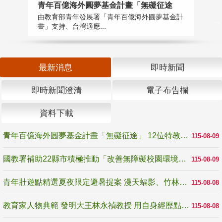
青年百億海外圓夢基金計畫「無礙征途
國
由教育部青年發展署「青年百億海外圓夢基金計
無
畫」支持、台灣適應...
是
最新消息
即時新聞
即時新聞澄清
電子布告欄
資料下載
青年百億海外圓夢基金計畫「無礙征途」 12位特教與弱勢青年勇闖西班牙 跨越感官限制見證生命蛻變
115-08-09
國教署補助22縣市積極推動「改善無障礙校園環境計畫」 打造友善、安全、無礙學習空間
115-08-09
青年壯遊點精選夏夜限定避暑提案 漫天蝠影、竹林尋蛙、茶香夜觀 邀青年暮色出發
115-08-08
教育家人物典範 發明大王林永禎教授 用自身經歷點亮學生的路
115-08-08