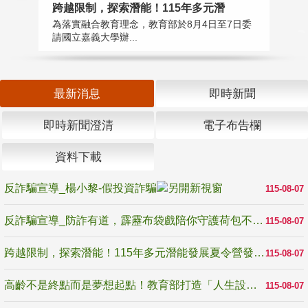
高
跨越限制，探索潛能！115年多元潛
教
為落實融合教育理念，教育部於8月4日至7日委
博
請國立嘉義大學辦...
最新消息
即時新聞
即時新聞澄清
電子布告欄
資料下載
反詐騙宣導_楊小黎-假投資詐騙
115-08-07
反詐騙宣導_防詐有道，霹靂布袋戲陪你守護荷包不受騙
115-08-07
跨越限制，探索潛能！115年多元潛能發展夏令營發掘生命無限可能
115-08-07
高齡不是終點而是夢想起點！教育部打造「人生設計夢工場」 參展第3屆高齡健康產業博覽會
115-08-07