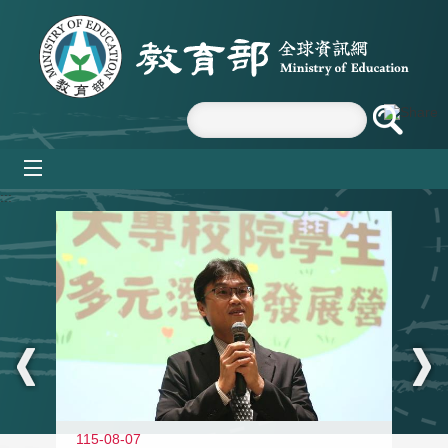
跳到主要內容區塊
mobile_menu
:::
11
115-08-07