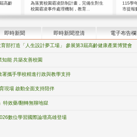
屆高齡
為落實校園霸凌防制計畫，完備生對生
115學
校園霸凌事件處理機制，教育...
市提報數
即時新聞
即時新聞澄清
電子布告欄
育部打造「人生設計夢工場」 參展第3屆高齡健康產業博覽會
業知能 共築友善校園
教署攜手學校精進行政與教學支持
教育現場 啟動全面支持陪伴
ox」特效藥/翻轉無聊地獄
2026數位學習國際論壇高雄登場