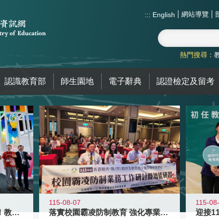
網站導覽
:::
English
熱門搜尋：
認識教育部
師生園地
電子辭典
認證檢定及留考
115-08-07
115-08
高齡不是終點而是夢想起點！教育部打
落實校園霸凌防制教育 強化專業知能