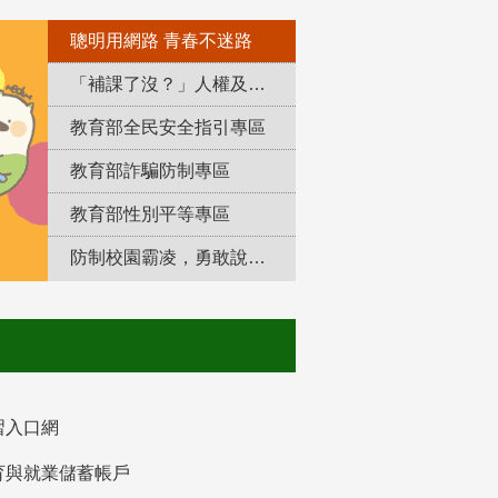
聰明用網路 青春不迷路
「補課了沒？」人權及轉型正義教育專區
教育部全民安全指引專區
教育部詐騙防制專區
教育部性別平等專區
防制校園霸凌，勇敢說出來！
習入口網
育與就業儲蓄帳戶