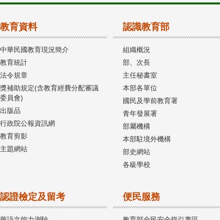
教育資料
認識教育部
中華民國教育現況簡介
組織概況
教育統計
部、次長
法令規章
主任秘書室
獎補助規定(含教育經費分配審議
本部各單位
委員會)
國民及學前教育署
出版品
青年發展署
行政院公報資訊網
部屬機構
教育剪影
本部駐境外機構
主題網站
部史網站
各級學校
認證檢定及留考
便民服務
華語文能力測驗
教育部全民安全指引專區