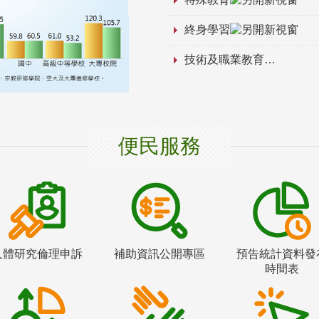
終身學習
技術及職業教育
便民服務
人體研究倫理申訴
補助資訊公開專區
預告統計資料發
時間表