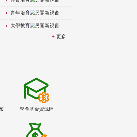
青年培育
大學教育
更多
布
學產基金資源區