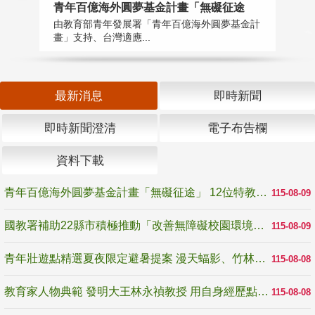
青年百億海外圓夢基金計畫「無礙征途
國
由教育部青年發展署「青年百億海外圓夢基金計
無
畫」支持、台灣適應...
是
最新消息
即時新聞
即時新聞澄清
電子布告欄
資料下載
青年百億海外圓夢基金計畫「無礙征途」 12位特教與弱勢青年勇闖西班牙 跨越感官限制見證生命蛻變
115-08-09
國教署補助22縣市積極推動「改善無障礙校園環境計畫」 打造友善、安全、無礙學習空間
115-08-09
青年壯遊點精選夏夜限定避暑提案 漫天蝠影、竹林尋蛙、茶香夜觀 邀青年暮色出發
115-08-08
教育家人物典範 發明大王林永禎教授 用自身經歷點亮學生的路
115-08-08