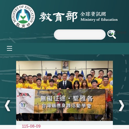
跳到主要內容區塊
mobile_menu
:::
115-08-09
11