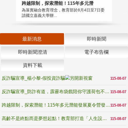
高
跨越限制，探索潛能！115年多元潛
教
為落實融合教育理念，教育部於8月4日至7日委
博
請國立嘉義大學辦...
最新消息
即時新聞
即時新聞澄清
電子布告欄
資料下載
反詐騙宣導_楊小黎-假投資詐騙
115-08-07
反詐騙宣導_防詐有道，霹靂布袋戲陪你守護荷包不受騙
115-08-07
跨越限制，探索潛能！115年多元潛能發展夏令營發掘生命無限可能
115-08-07
高齡不是終點而是夢想起點！教育部打造「人生設計夢工場」 參展第3屆高齡健康產業博覽會
115-08-07