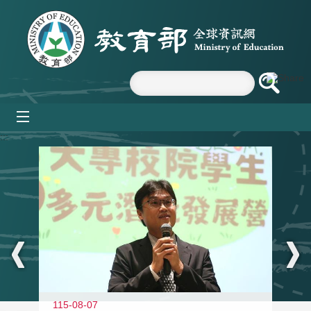
跳到主要內容區塊
mobile_menu
:::
11
115-08-07