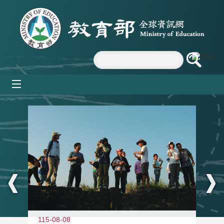
跳到主要內容區塊
mobile_menu
:::
11
115-08-08