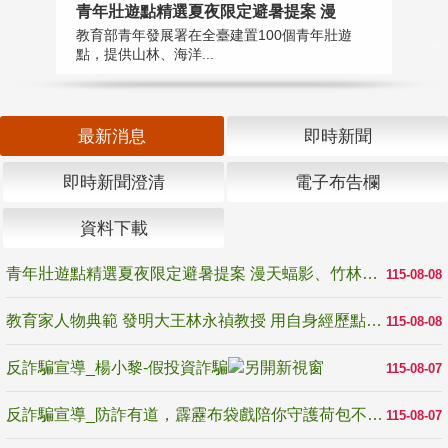
教
青年壯遊點精選夏夜限定避暑提案 漫
在
教育部青年發展署在全臺建置100個青年壯遊
譽
點，提供山林、海洋...
最新消息
即時新聞
即時新聞澄清
電子布告欄
資料下載
青年壯遊點精選夏夜限定避暑提案 漫天蝠影、竹林尋蛙、茶香夜觀 邀青年暮色出發
115-08-08
教育家人物典範 發明大王林永禎教授 用自身經歷點亮學生的路
115-08-08
反詐騙宣導_楊小黎-假投資詐騙
115-08-07
反詐騙宣導_防詐有道，霹靂布袋戲陪你守護荷包不受騙
115-08-07