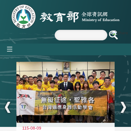
跳到主要內容區塊
mobile_menu
:::
115-08-09
11