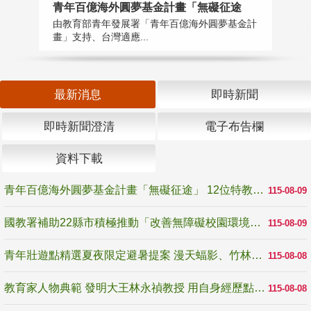
青年百億海外圓夢基金計畫「無礙征途
國
由教育部青年發展署「青年百億海外圓夢基金計
無
畫」支持、台灣適應...
是
最新消息
即時新聞
即時新聞澄清
電子布告欄
資料下載
青年百億海外圓夢基金計畫「無礙征途」 12位特教與弱勢青年勇闖西班牙 跨越感官限制見證生命蛻變
115-08-09
國教署補助22縣市積極推動「改善無障礙校園環境計畫」 打造友善、安全、無礙學習空間
115-08-09
青年壯遊點精選夏夜限定避暑提案 漫天蝠影、竹林尋蛙、茶香夜觀 邀青年暮色出發
115-08-08
教育家人物典範 發明大王林永禎教授 用自身經歷點亮學生的路
115-08-08