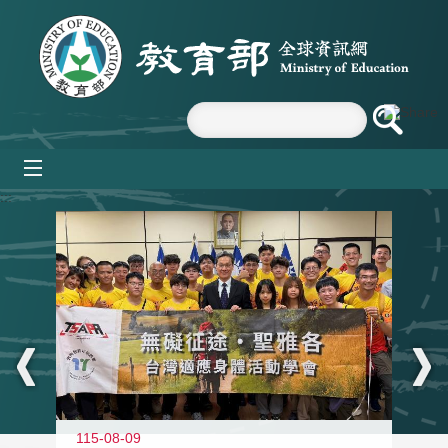
跳到主要內容區塊
mobile_menu
:::
115-08-09
11