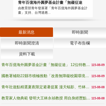
青年百億海外圓夢基金計畫「無礙征途
國
由教育部青年發展署「青年百億海外圓夢基金計
無
畫」支持、台灣適應...
是
最新消息
即時新聞
即時新聞澄清
電子布告欄
資料下載
青年百億海外圓夢基金計畫「無礙征途」 12位特教與弱勢青年勇闖西班牙 跨越感官限制見證生命蛻變
115-08-09
國教署補助22縣市積極推動「改善無障礙校園環境計畫」 打造友善、安全、無礙學習空間
115-08-09
青年壯遊點精選夏夜限定避暑提案 漫天蝠影、竹林尋蛙、茶香夜觀 邀青年暮色出發
115-08-08
教育家人物典範 發明大王林永禎教授 用自身經歷點亮學生的路
115-08-08