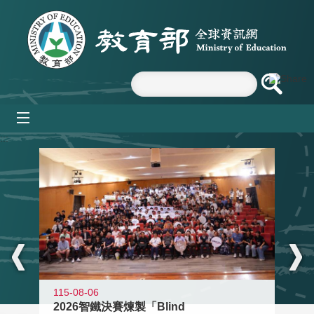
跳到主要內容區塊
mobile_menu
:::
115-08-06
2026智鐵決賽煉製「Blind
11