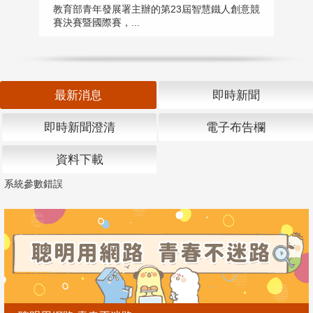
匯
教育部青年發展署主辦的第23屆智慧鐵人創意競
賽決賽暨國際賽，...
教
「
最新消息
即時新聞
即時新聞澄清
電子布告欄
資料下載
系統參數錯誤