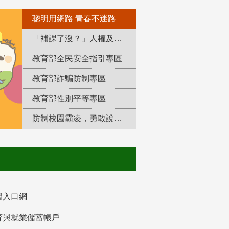
聰明用網路 青春不迷路
「補課了沒？」人權及轉型正義教育專區
教育部全民安全指引專區
教育部詐騙防制專區
教育部性別平等專區
防制校園霸凌，勇敢說出來！
習入口網
育與就業儲蓄帳戶