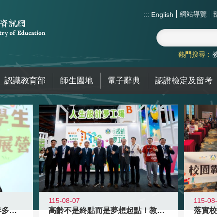
網站導覽
:::
English
熱門搜尋：
認識教育部
師生園地
電子辭典
認證檢定及留考
115-08-07
115-08
高齡不是終點而是夢想起點！教育部打
跨越限制，探索潛能！115年多元潛