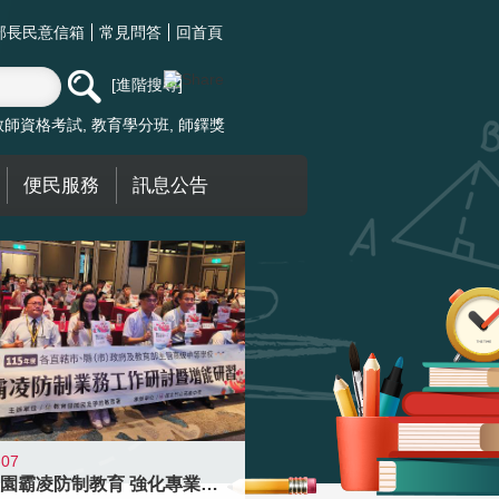
部長民意信箱
常見問答
回首頁
進階搜尋
教師資格考試
教育學分班
師鐸獎
便民服務
訊息公告
-07
落實校園霸凌防制教育 強化專業知能