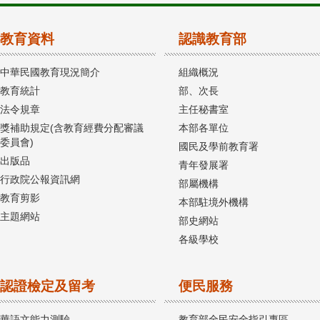
教育資料
認識教育部
中華民國教育現況簡介
組織概況
教育統計
部、次長
法令規章
主任秘書室
獎補助規定(含教育經費分配審議
本部各單位
委員會)
國民及學前教育署
出版品
青年發展署
行政院公報資訊網
部屬機構
教育剪影
本部駐境外機構
主題網站
部史網站
各級學校
認證檢定及留考
便民服務
華語文能力測驗
教育部全民安全指引專區