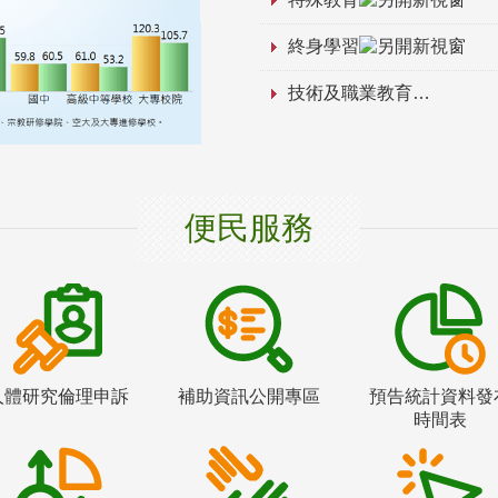
終身學習
技術及職業教育
便民服務
人體研究倫理申訴
補助資訊公開專區
預告統計資料發
時間表