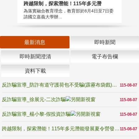
高
跨越限制，探索潛能！115年多元潛
教
為落實融合教育理念，教育部於8月4日至7日委
博
請國立嘉義大學辦...
最新消息
即時新聞
即時新聞澄清
電子布告欄
資料下載
反詐騙宣導_防詐有道守護荷包不受騙(霹靂布袋戲)
115-08-07
反詐騙宣導_徐展元-二次詐騙
115-08-07
反詐騙宣導_楊小黎-假投資詐騙
115-08-07
跨越限制，探索潛能！115年多元潛能發展夏令營發掘生命無限可能
115-08-07