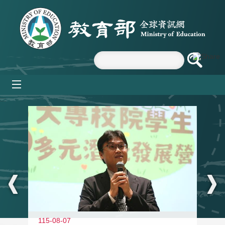
跳到主要內容區塊
mobile_menu
:::
11
115-08-07