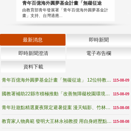
青年百億海外圓夢基金計畫「無礙征途
國
由教育部青年發展署「青年百億海外圓夢基金計
無
畫」支持、台灣適應...
是
最新消息
即時新聞
即時新聞澄清
電子布告欄
資料下載
青年百億海外圓夢基金計畫「無礙征途」 12位特教與弱勢青年勇闖西班牙 跨越感官限制見證生命蛻變
115-08-09
國教署補助22縣市積極推動「改善無障礙校園環境計畫」 打造友善、安全、無礙學習空間
115-08-09
青年壯遊點精選夏夜限定避暑提案 漫天蝠影、竹林尋蛙、茶香夜觀 邀青年暮色出發
115-08-08
教育家人物典範 發明大王林永禎教授 用自身經歷點亮學生的路
115-08-08