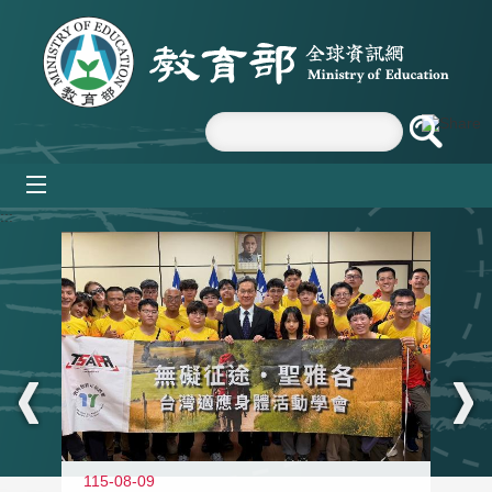
跳到主要內容區塊
mobile_menu
:::
115-08-09
11