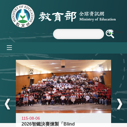
跳到主要內容區塊
mobile_menu
:::
115-08-06
2026智鐵決賽煉製「Blind
11