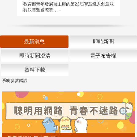
匯
教育部青年發展署主辦的第23屆智慧鐵人創意競
賽決賽暨國際賽，...
教
「
最新消息
即時新聞
即時新聞澄清
電子布告欄
資料下載
系統參數錯誤