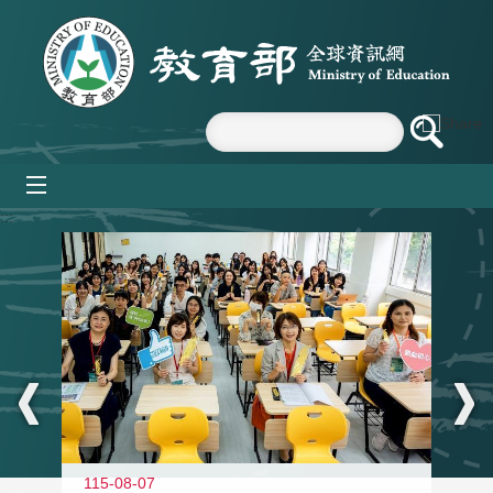
跳到主要內容區塊
mobile_menu
:::
115-08-07
11