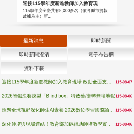
迎接115學年度新進教師加入教育現
2
115學年度全臺共有8,000多名（依各縣市提報
教
數據為主）新...
賽
最新消息
即時新聞
即時新聞澄清
電子布告欄
資料下載
迎接115學年度新進教師加入教育現場 啟動全面支持陪伴
115-08-07
2026智鐵決賽煉製「Blind box」特效藥/翻轉無聊地獄
115-08-06
匯聚全球視野深化師生AI素養 2026數位學習國際論壇高雄登場
115-08-06
深化師培與現場連結！教育部加碼補助師培教學實踐研究 10月師培國際研討會交流教學實踐經驗
115-08-06