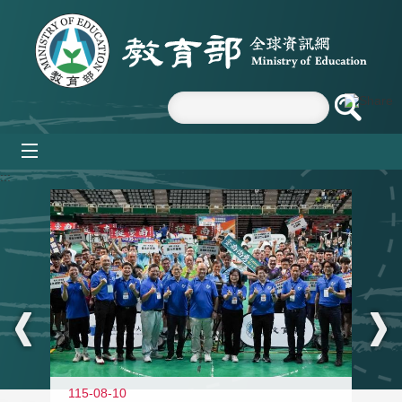
跳到主要內容區塊
mobile_menu
:::
115-08-10
11