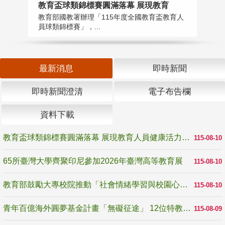
教育盃球類錦標賽圓滿落幕 展現教育
6
教育部國教署辦理「115年度全國教育盃教育人
「
員球類錦標賽」，...
首
最新消息
即時新聞
即時新聞澄清
電子布告欄
資料下載
教育盃球類錦標賽圓滿落幕 展現教育人員健康活力與團隊精神
115-08-10
65所臺灣大學齊聚印尼參加2026年臺灣高等教育展
115-08-10
教育部鼓勵大專校院推動「社會情緒學習與校園心理健康促進計畫」 培育校園「心」韌性
115-08-10
青年百億海外圓夢基金計畫「無礙征途」 12位特教與弱勢青年勇闖西班牙 跨越感官限制見證生命蛻變
115-08-09