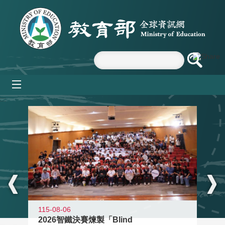
跳到主要內容區塊
mobile_menu
:::
115-08-06
2026智鐵決賽煉製「Blind
11