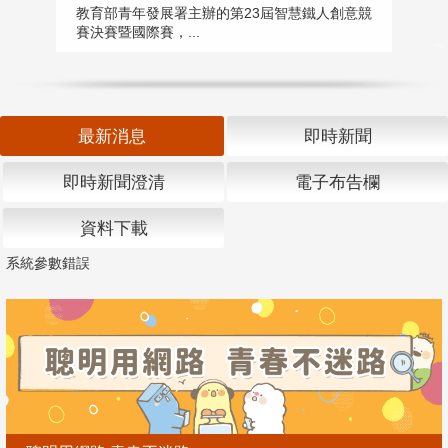
匯
教育部青年發展署主辦的第23屆智慧鐵人創意競
賽決賽暨國際賽，...
教
「
最新消息
即時新聞
即時新聞澄清
電子布告欄
資料下載
系統參數錯誤