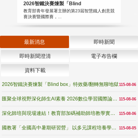
2026智鐵決賽煉製「Blind
匯
教育部青年發展署主辦的第23屆智慧鐵人創意競
教
賽決賽暨國際賽，...
「
最新消息
即時新聞
即時新聞澄清
電子布告欄
資料下載
2026智鐵決賽煉製「Blind box」特效藥/翻轉無聊地獄
115-08-06
匯聚全球視野深化師生AI素養 2026數位學習國際論壇高雄登場
115-08-06
深化師培與現場連結！教育部加碼補助師培教學實踐研究 10月師培國際研討會交流教學實踐經驗
115-08-06
國教署「全國高中暑期研習營」 以多元課程培養學生瞭解誠信專業與倫理價值
115-08-05