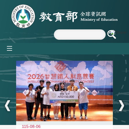
跳到主要內容區塊
mobile_menu
:::
115-08-06
11