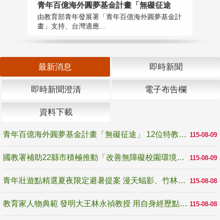
青年百億海外圓夢基金計畫「無礙征途
國
由教育部青年發展署「青年百億海外圓夢基金計
無
畫」支持、台灣適應...
是
最新消息
即時新聞
即時新聞澄清
電子布告欄
資料下載
青年百億海外圓夢基金計畫「無礙征途」 12位特教與弱勢青年勇闖西班牙 跨越感官限制見證生命蛻變
115-08-09
國教署補助22縣市積極推動「改善無障礙校園環境計畫」 打造友善、安全、無礙學習空間
115-08-09
青年壯遊點精選夏夜限定避暑提案 漫天蝠影、竹林尋蛙、茶香夜觀 邀青年暮色出發
115-08-08
教育家人物典範 發明大王林永禎教授 用自身經歷點亮學生的路
115-08-08