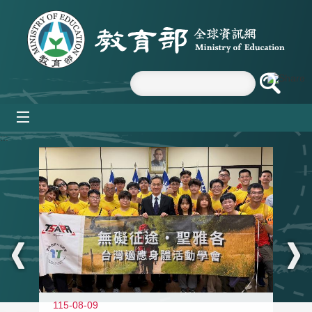
跳到主要內容區塊
mobile_menu
:::
115-08-09
11