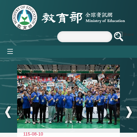
跳到主要內容區塊
mobile_menu
:::
115-08-10
11