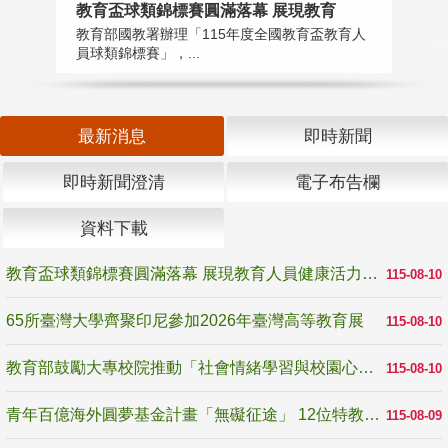
教育盃球類錦標賽圓滿落幕 展現教育
6
教育部國教署辦理「115年度全國教育盃教育人
「
員球類錦標賽」，...
首
最新消息
即時新聞
即時新聞澄清
電子布告欄
資料下載
教育盃球類錦標賽圓滿落幕 展現教育人員健康活力與團隊精神
115-08-10
65所臺灣大學齊聚印尼參加2026年臺灣高等教育展
115-08-10
教育部鼓勵大專校院推動「社會情緒學習與校園心理健康促進計畫」 培育校園「心」韌性
115-08-10
青年百億海外圓夢基金計畫「無礙征途」 12位特教與弱勢青年勇闖西班牙 跨越感官限制見證生命蛻變
115-08-09