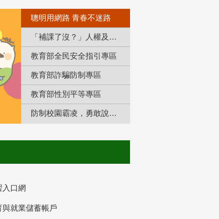
聰明用網路 青春不迷路
「補課了沒？」人權及轉型正義教育專區
教育部全民安全指引專區
教育部詐騙防制專區
教育部性別平等專區
防制校園霸凌，勇敢說出來！
習入口網
育與就業儲蓄帳戶