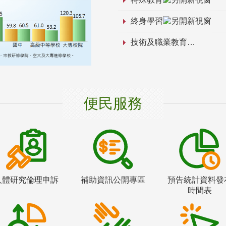
終身學習
技術及職業教育
便民服務
人體研究倫理申訴
補助資訊公開專區
預告統計資料發
時間表