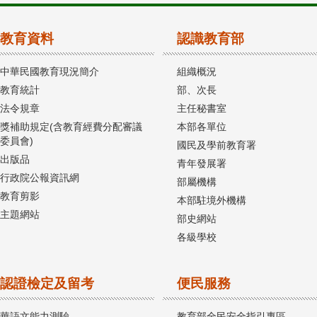
教育資料
認識教育部
中華民國教育現況簡介
組織概況
教育統計
部、次長
法令規章
主任秘書室
獎補助規定(含教育經費分配審議
本部各單位
委員會)
國民及學前教育署
出版品
青年發展署
行政院公報資訊網
部屬機構
教育剪影
本部駐境外機構
主題網站
部史網站
各級學校
認證檢定及留考
便民服務
華語文能力測驗
教育部全民安全指引專區