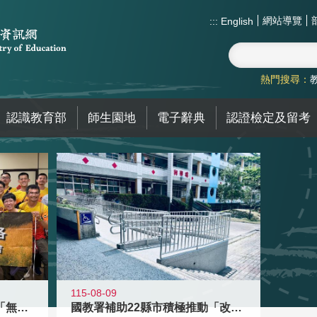
網站導覽
:::
English
熱門搜尋：
認識教育部
師生園地
電子辭典
認證檢定及留考
115-08-09
青年百億海外圓夢基金計畫「無礙征途
國教署補助22縣市積極推動「改善無