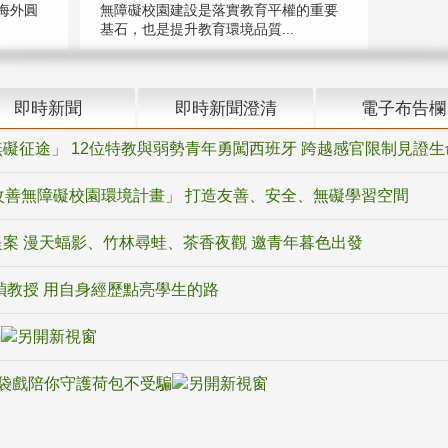
海外圓
無障礙校園建設是落實教育平權的重要
基石，也是提升教育環境品質...
即時新聞
即時新聞澄清
電子布告欄
礙征途」 12位特教與弱勢青年勇闖西班牙 跨越感官限制見證生
改善無障礙校園環境計畫」 打造友善、安全、無礙學習空間
案 漫天蝠影、竹林尋蛙、茶香夜觀 邀青年暮色出發
禎教授 用自身經歷點亮學生的路
騙
袋戲陪你守護荷包不受騙