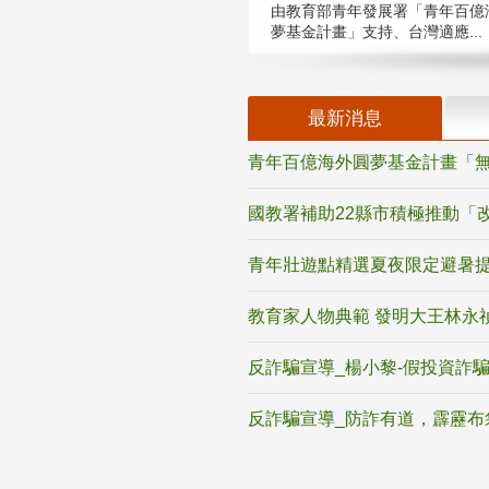
由教育部青年發展署「青年百億
夢基金計畫」支持、台灣適應...
最新消息
青年百億海外圓夢基金計畫「無
國教署補助22縣市積極推動「
青年壯遊點精選夏夜限定避暑提
教育家人物典範 發明大王林永
反詐騙宣導_楊小黎-假投資詐
反詐騙宣導_防詐有道，霹靂布