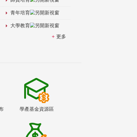
青年培育
大學教育
更多
布
學產基金資源區