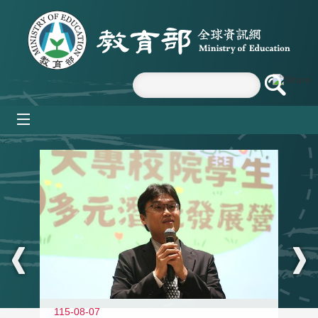
跳到主要內容區塊
mobile_menu
:::
11
115-08-07