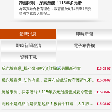
高
跨越限制，探索潛能！115年多元潛
教
為落實融合教育理念，教育部於8月4日至7日委
博
請國立嘉義大學辦...
最新消息
即時新聞
即時新聞澄清
電子布告欄
資料下載
反詐騙宣導_楊小黎-假投資詐騙
115-08-07
反詐騙宣導_防詐有道，霹靂布袋戲陪你守護荷包不受騙
115-08-07
跨越限制，探索潛能！115年多元潛能發展夏令營發掘生命無限可能
115-08-07
高齡不是終點而是夢想起點！教育部打造「人生設計夢工場」 參展第3屆高齡健康產業博覽會
115-08-07