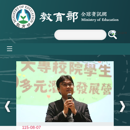
跳到主要內容區塊
mobile_menu
:::
11
115-08-07