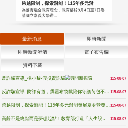
高
跨越限制，探索潛能！115年多元潛
教
為落實融合教育理念，教育部於8月4日至7日委
博
請國立嘉義大學辦...
最新消息
即時新聞
即時新聞澄清
電子布告欄
資料下載
反詐騙宣導_楊小黎-假投資詐騙
115-08-07
反詐騙宣導_防詐有道，霹靂布袋戲陪你守護荷包不受騙
115-08-07
跨越限制，探索潛能！115年多元潛能發展夏令營發掘生命無限可能
115-08-07
高齡不是終點而是夢想起點！教育部打造「人生設計夢工場」 參展第3屆高齡健康產業博覽會
115-08-07