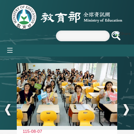
跳到主要內容區塊
mobile_menu
:::
115-08-07
11