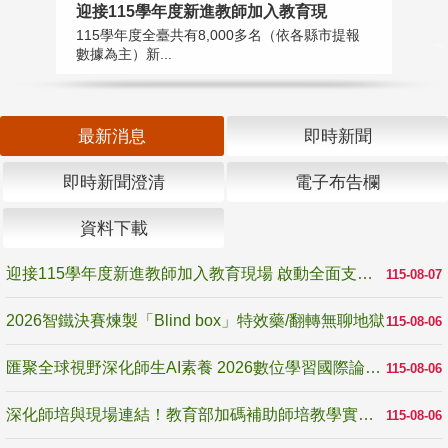
迎接115學年度新進教師加入教育現
2
115學年度全臺共有8,000多名（依各縣市提報
教
數據為主）新...
賽
最新消息
即時新聞
即時新聞澄清
電子布告欄
資料下載
迎接115學年度新進教師加入教育現場 啟動全面支持陪伴
115-08-07
2026智鐵決賽煉製「Blind box」特效藥/翻轉無聊地獄
115-08-06
匯聚全球視野深化師生AI素養 2026數位學習國際論壇高雄登場
115-08-06
深化師培與現場連結！教育部加碼補助師培教學實踐研究 10月師培國際研討會交流教學實踐經驗
115-08-06