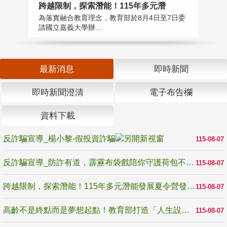
高
跨越限制，探索潛能！115年多元潛
教
為落實融合教育理念，教育部於8月4日至7日委
博
請國立嘉義大學辦...
最新消息
即時新聞
即時新聞澄清
電子布告欄
資料下載
反詐騙宣導_楊小黎-假投資詐騙
115-08-07
反詐騙宣導_防詐有道，霹靂布袋戲陪你守護荷包不受騙
115-08-07
跨越限制，探索潛能！115年多元潛能發展夏令營發掘生命無限可能
115-08-07
高齡不是終點而是夢想起點！教育部打造「人生設計夢工場」 參展第3屆高齡健康產業博覽會
115-08-07