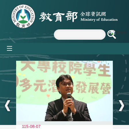
跳到主要內容區塊
mobile_menu
:::
11
115-08-07