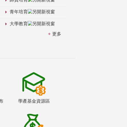
青年培育
大學教育
更多
布
學產基金資源區