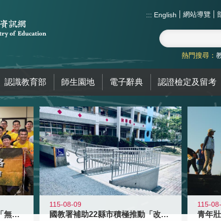
網站導覽
:::
English
熱門搜尋：
認識教育部
師生園地
電子辭典
認證檢定及留考
115-08-09
115-08
青年百億海外圓夢基金計畫「無礙征途
國教署補助22縣市積極推動「改善無