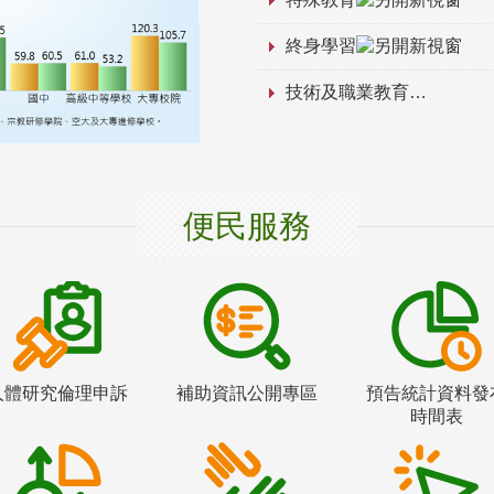
終身學習
技術及職業教育
便民服務
人體研究倫理申訴
補助資訊公開專區
預告統計資料發
時間表