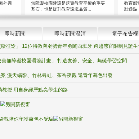
海外圓
無障礙校園建設是落實教育平權的重要
教育部
基石，也是提升教育環境品質...
壯遊點，
即時新聞
即時新聞澄清
電子布告欄
礙征途」 12位特教與弱勢青年勇闖西班牙 跨越感官限制見證生
改善無障礙校園環境計畫」 打造友善、安全、無礙學習空間
案 漫天蝠影、竹林尋蛙、茶香夜觀 邀青年暮色出發
禎教授 用自身經歷點亮學生的路
騙
袋戲陪你守護荷包不受騙