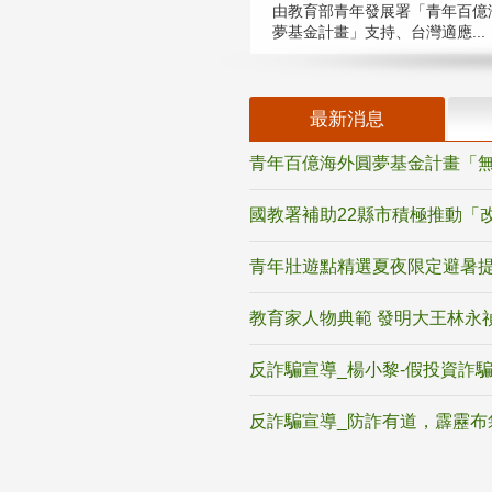
由教育部青年發展署「青年百億
夢基金計畫」支持、台灣適應...
最新消息
青年百億海外圓夢基金計畫「無
國教署補助22縣市積極推動「
青年壯遊點精選夏夜限定避暑提
教育家人物典範 發明大王林永
反詐騙宣導_楊小黎-假投資詐
反詐騙宣導_防詐有道，霹靂布