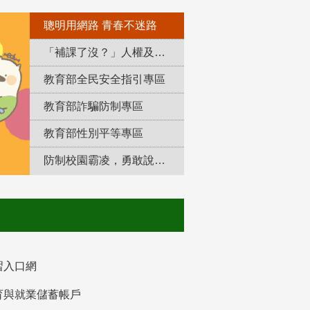
聰明用網路 青春不迷路
「補課了沒？」人權及轉型正義教育專區
教育部全民安全指引專區
教育部詐騙防制專區
教育部性別平等專區
防制校園霸凌，勇敢說出來！
習入口網
育與就業儲蓄帳戶