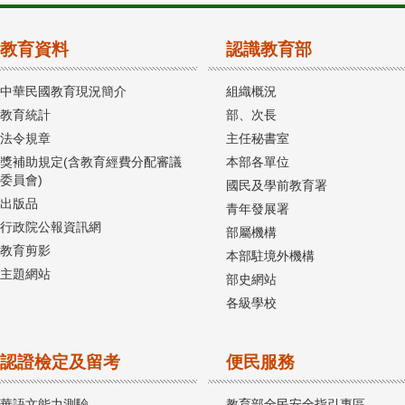
教育資料
認識教育部
中華民國教育現況簡介
組織概況
教育統計
部、次長
法令規章
主任秘書室
獎補助規定(含教育經費分配審議
本部各單位
委員會)
國民及學前教育署
出版品
青年發展署
行政院公報資訊網
部屬機構
教育剪影
本部駐境外機構
主題網站
部史網站
各級學校
認證檢定及留考
便民服務
華語文能力測驗
教育部全民安全指引專區