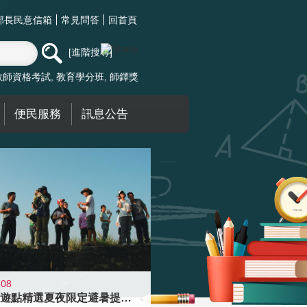
部長民意信箱
常見問答
回首頁
進階搜尋
教師資格考試
教育學分班
師鐸獎
便民服務
訊息公告
-08
青年壯遊點精選夏夜限定避暑提案 漫