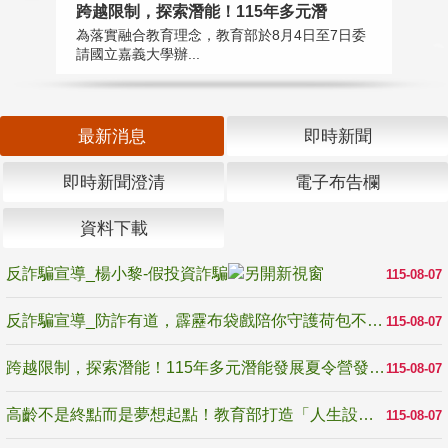
高
跨越限制，探索潛能！115年多元潛
教
為落實融合教育理念，教育部於8月4日至7日委
博
請國立嘉義大學辦...
最新消息
即時新聞
即時新聞澄清
電子布告欄
資料下載
反詐騙宣導_楊小黎-假投資詐騙
115-08-07
反詐騙宣導_防詐有道，霹靂布袋戲陪你守護荷包不受騙
115-08-07
跨越限制，探索潛能！115年多元潛能發展夏令營發掘生命無限可能
115-08-07
高齡不是終點而是夢想起點！教育部打造「人生設計夢工場」 參展第3屆高齡健康產業博覽會
115-08-07