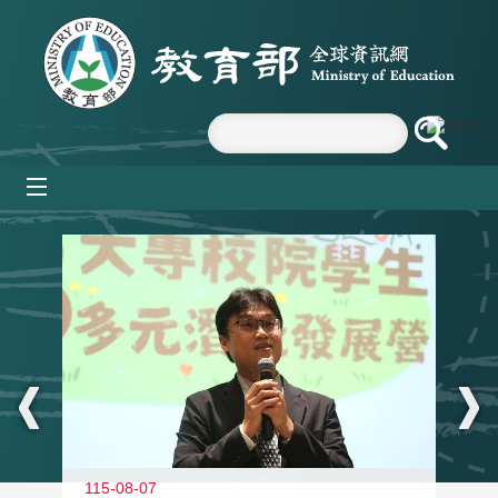
跳到主要內容區塊
mobile_menu
:::
11
115-08-07