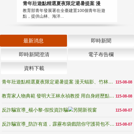
教
青年壯遊點精選夏夜限定避暑提案 漫
在
教育部青年發展署在全臺建置100個青年壯遊
譽
點，提供山林、海洋...
最新消息
即時新聞
即時新聞澄清
電子布告欄
資料下載
青年壯遊點精選夏夜限定避暑提案 漫天蝠影、竹林尋蛙、茶香夜觀 邀青年暮色出發
115-08-08
教育家人物典範 發明大王林永禎教授 用自身經歷點亮學生的路
115-08-08
反詐騙宣導_楊小黎-假投資詐騙
115-08-07
反詐騙宣導_防詐有道，霹靂布袋戲陪你守護荷包不受騙
115-08-07