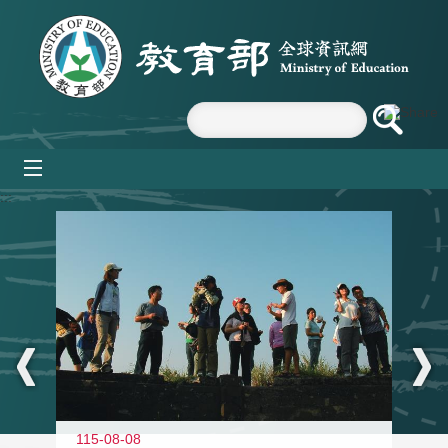
跳到主要內容區塊
mobile_menu
:::
11
115-08-08