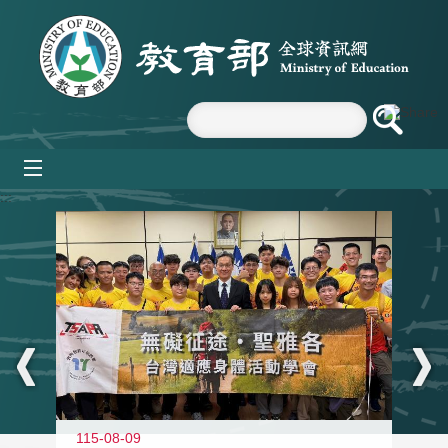
跳到主要內容區塊
mobile_menu
:::
115-08-09
11