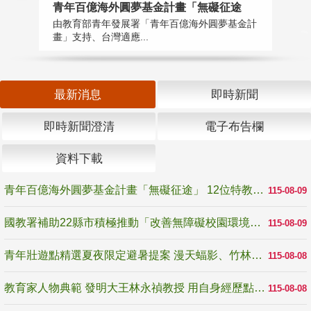
青年百億海外圓夢基金計畫「無礙征途
國
由教育部青年發展署「青年百億海外圓夢基金計
無
畫」支持、台灣適應...
是
最新消息
即時新聞
即時新聞澄清
電子布告欄
資料下載
青年百億海外圓夢基金計畫「無礙征途」 12位特教與弱勢青年勇闖西班牙 跨越感官限制見證生命蛻變
115-08-09
國教署補助22縣市積極推動「改善無障礙校園環境計畫」 打造友善、安全、無礙學習空間
115-08-09
青年壯遊點精選夏夜限定避暑提案 漫天蝠影、竹林尋蛙、茶香夜觀 邀青年暮色出發
115-08-08
教育家人物典範 發明大王林永禎教授 用自身經歷點亮學生的路
115-08-08