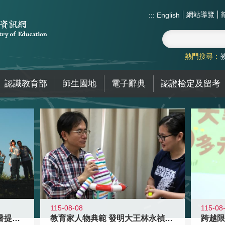
網站導覽
:::
English
熱門搜尋：
認識教育部
師生園地
電子辭典
認證檢定及留考
115-08-08
115-08
教育家人物典範 發明大王林永禎教授
青年壯遊點精選夏夜限定避暑提案 漫