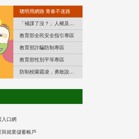
聰明用網路 青春不迷路
「補課了沒？」人權及轉型正義教育專區
教育部全民安全指引專區
教育部詐騙防制專區
教育部性別平等專區
防制校園霸凌，勇敢說出來！
習入口網
育與就業儲蓄帳戶