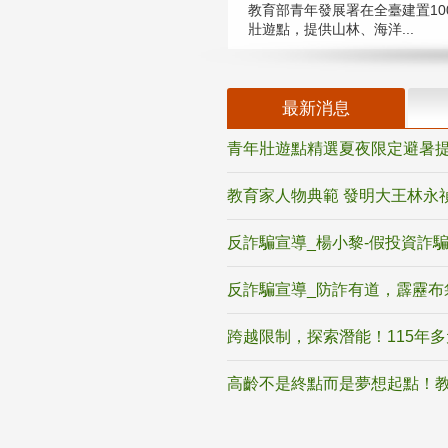
教育部青年發展署在全臺建置10
壯遊點，提供山林、海洋...
最新消息
青年壯遊點精選夏夜限定避暑提
教育家人物典範 發明大王林永
反詐騙宣導_楊小黎-假投資詐
反詐騙宣導_防詐有道，霹靂布
跨越限制，探索潛能！115年
高齡不是終點而是夢想起點！教