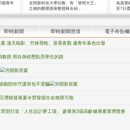
在明新科技大學任教、有「發明大王」
0個青年
為落實
之稱的榮譽講座教授林永禎，...
至7日委
即時新聞
即時新聞澄清
電子布告欄
案 漫天蝠影、竹林尋蛙、茶香夜觀 邀青年暮色出發
禎教授 用自身經歷點亮學生的路
騙
袋戲陪你守護荷包不受騙
多元潛能發展夏令營發掘生命無限可能
育部打造「人生設計夢工場」 參展第3屆高齡健康產業博覽會