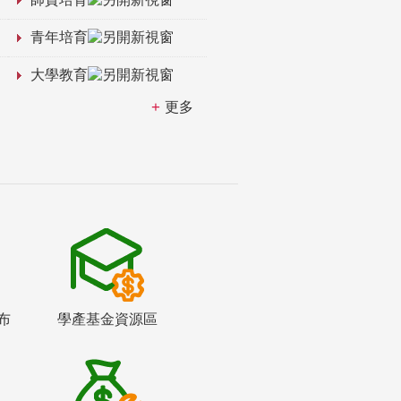
青年培育
大學教育
更多
布
學產基金資源區