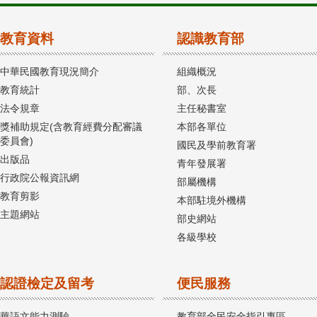
教育資料
認識教育部
中華民國教育現況簡介
組織概況
教育統計
部、次長
法令規章
主任秘書室
獎補助規定(含教育經費分配審議
本部各單位
委員會)
國民及學前教育署
出版品
青年發展署
行政院公報資訊網
部屬機構
教育剪影
本部駐境外機構
主題網站
部史網站
各級學校
認證檢定及留考
便民服務
華語文能力測驗
教育部全民安全指引專區