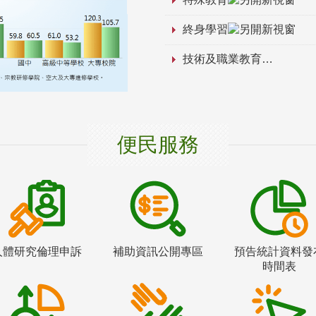
終身學習
技術及職業教育
便民服務
人體研究倫理申訴
補助資訊公開專區
預告統計資料發
時間表