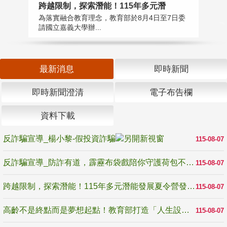
高
跨越限制，探索潛能！115年多元潛
教
為落實融合教育理念，教育部於8月4日至7日委
博
請國立嘉義大學辦...
最新消息
即時新聞
即時新聞澄清
電子布告欄
資料下載
反詐騙宣導_楊小黎-假投資詐騙
115-08-07
反詐騙宣導_防詐有道，霹靂布袋戲陪你守護荷包不受騙
115-08-07
跨越限制，探索潛能！115年多元潛能發展夏令營發掘生命無限可能
115-08-07
高齡不是終點而是夢想起點！教育部打造「人生設計夢工場」 參展第3屆高齡健康產業博覽會
115-08-07