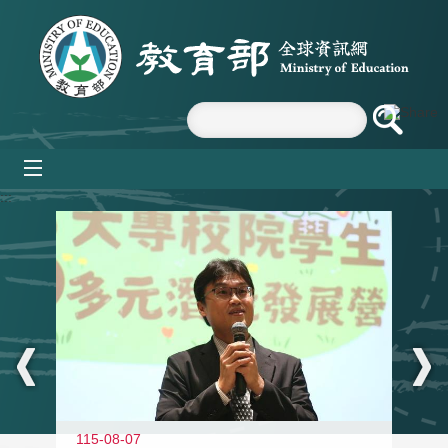
跳到主要內容區塊
mobile_menu
:::
11
115-08-07