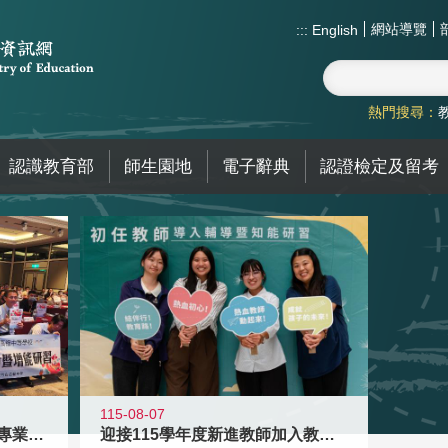
網站導覽
:::
English
熱門搜尋：
認識教育部
師生園地
電子辭典
認證檢定及留考
115-08-07
落實校園霸凌防制教育 強化專業知能
迎接115學年度新進教師加入教育現