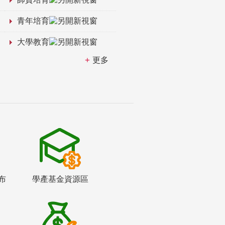
青年培育
大學教育
更多
布
學產基金資源區