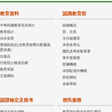
教育資料
認識教育部
中華民國教育現況簡介
組織概況
教育統計
部、次長
法令規章
主任秘書室
獎補助規定(含教育經費分配審議
本部各單位
委員會)
國民及學前教育署
出版品
青年發展署
行政院公報資訊網
部屬機構
教育剪影
本部駐境外機構
主題網站
部史網站
各級學校
認證檢定及留考
便民服務
華語文能力測驗
教育部全民安全指引專區