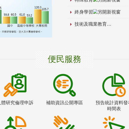
終身學習
技術及職業教育
便民服務
人體研究倫理申訴
補助資訊公開專區
預告統計資料發
時間表