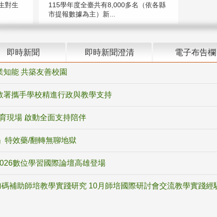
生對生
115學年度全臺共有8,000多名（依各縣
市提報數據為主）新...
即時新聞
即時新聞澄清
電子布告欄
業知能 共築友善校園
教署攜手學校精進行政與教學支持
教育現場 啟動全面支持陪伴
ox」特效藥/翻轉無聊地獄
2026數位學習國際論壇高雄登場
碼補助師培教學實踐研究 10月師培國際研討會交流教學實踐經