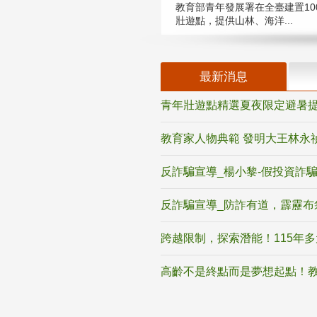
教育部青年發展署在全臺建置10
壯遊點，提供山林、海洋...
最新消息
青年壯遊點精選夏夜限定避暑提
教育家人物典範 發明大王林永
反詐騙宣導_楊小黎-假投資詐
反詐騙宣導_防詐有道，霹靂布
跨越限制，探索潛能！115年
高齡不是終點而是夢想起點！教