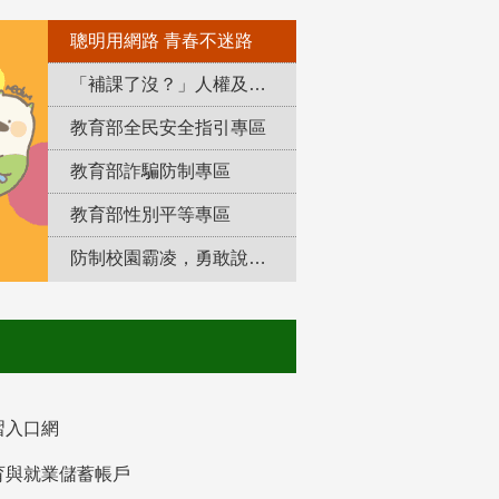
聰明用網路 青春不迷路
「補課了沒？」人權及轉型正義教育專區
教育部全民安全指引專區
教育部詐騙防制專區
教育部性別平等專區
防制校園霸凌，勇敢說出來！
習入口網
育與就業儲蓄帳戶