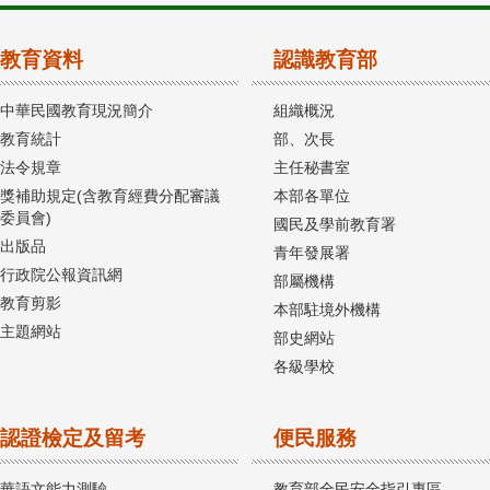
教育資料
認識教育部
中華民國教育現況簡介
組織概況
教育統計
部、次長
法令規章
主任秘書室
獎補助規定(含教育經費分配審議
本部各單位
委員會)
國民及學前教育署
出版品
青年發展署
行政院公報資訊網
部屬機構
教育剪影
本部駐境外機構
主題網站
部史網站
各級學校
認證檢定及留考
便民服務
華語文能力測驗
教育部全民安全指引專區