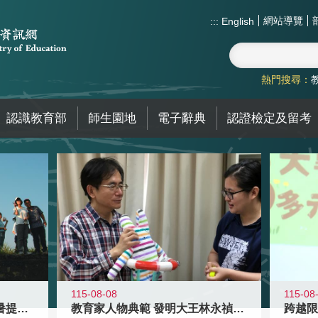
網站導覽
:::
English
熱門搜尋：
認識教育部
師生園地
電子辭典
認證檢定及留考
115-08-08
115-08
教育家人物典範 發明大王林永禎教授
青年壯遊點精選夏夜限定避暑提案 漫