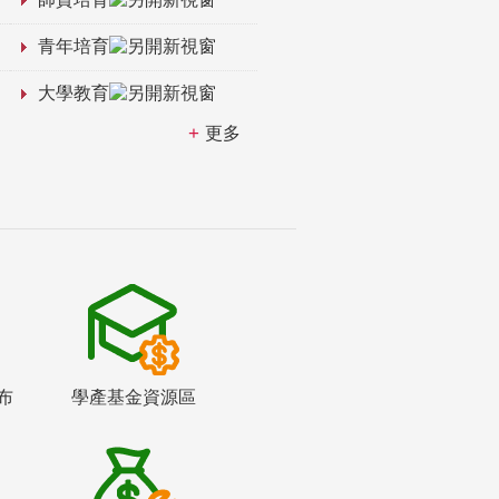
青年培育
大學教育
更多
布
學產基金資源區