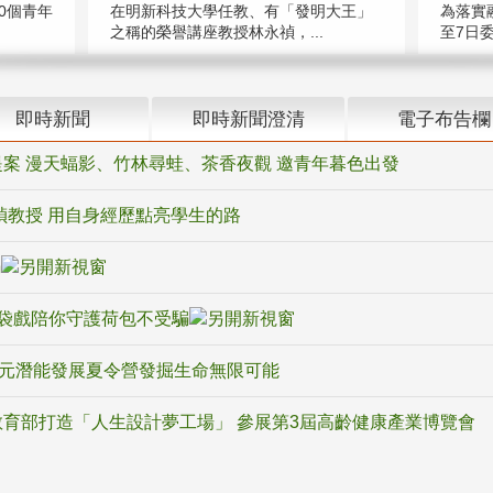
在明新科技大學任教、有「發明大王」
0個青年
為落實
之稱的榮譽講座教授林永禎，...
至7日委
即時新聞
即時新聞澄清
電子布告欄
案 漫天蝠影、竹林尋蛙、茶香夜觀 邀青年暮色出發
禎教授 用自身經歷點亮學生的路
騙
袋戲陪你守護荷包不受騙
多元潛能發展夏令營發掘生命無限可能
育部打造「人生設計夢工場」 參展第3屆高齡健康產業博覽會