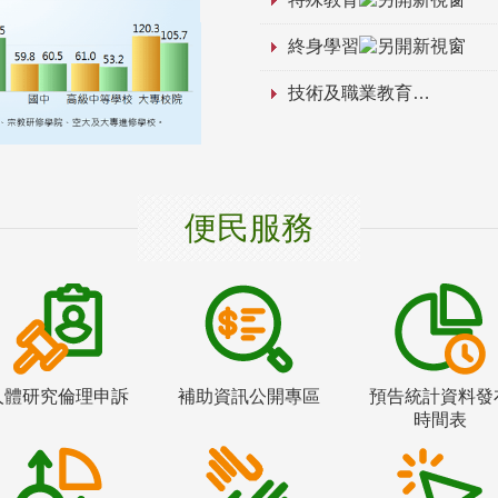
終身學習
技術及職業教育
便民服務
人體研究倫理申訴
補助資訊公開專區
預告統計資料發
時間表