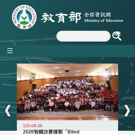
跳到主要內容區塊
mobile_menu
:::
115-08-06
2026智鐵決賽煉製「Blind
11