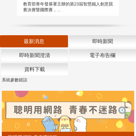
匯
教育部青年發展署主辦的第23屆智慧鐵人創意競
賽決賽暨國際賽，...
教
「
最新消息
即時新聞
即時新聞澄清
電子布告欄
資料下載
系統參數錯誤